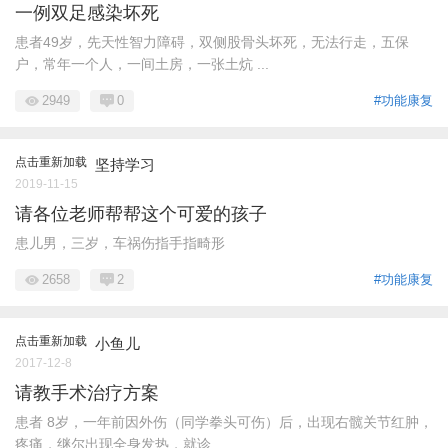
一例双足感染坏死
患者49岁，先天性智力障碍，双侧股骨头坏死，无法行走，五保
户，常年一个人，一间土房，一张土炕 ...
2949
0
#功能康复
点击重新加载
坚持学习
2019-11-15
请各位老师帮帮这个可爱的孩子
患儿男，三岁，车祸伤指手指畸形
2658
2
#功能康复
点击重新加载
小鱼儿
2017-12-8
请教手术治疗方案
患者 8岁，一年前因外伤（同学拳头可伤）后，出现右髋关节红肿，
疼痛，继尔出现全身发热，就诊 ...