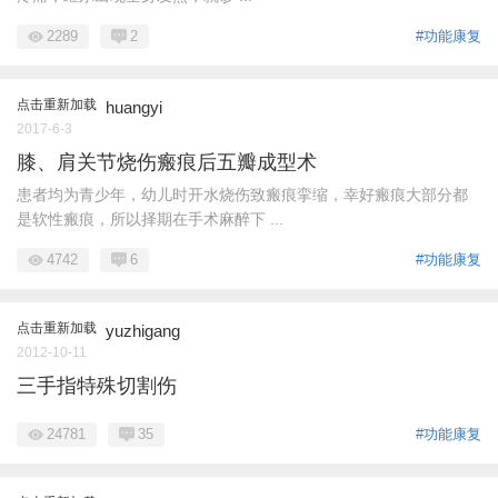
2289
2
#功能康复
点击重新加载
huangyi
2017-6-3
膝、肩关节烧伤瘢痕后五瓣成型术
患者均为青少年，幼儿时开水烧伤致瘢痕挛缩，幸好瘢痕大部分都
是软性瘢痕，所以择期在手术麻醉下 ...
4742
6
#功能康复
点击重新加载
yuzhigang
2012-10-11
三手指特殊切割伤
24781
35
#功能康复