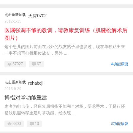
点击重新加载
天霄0702
2012-1-15
医嘱强调不够的教训，请教康复训练（肌腱松解术后
图片）
这个患儿的图片前面在另外的战友帖子里也发过，现在单独贴出来
一事不想再打扰那位战友，另外 ...
37927
67
#功能康复
点击重新加载
rehabdjl
2013-9-29
拇指对掌功能重建
患者为电击伤，经康复后拇指不能完全对掌，要求手术，于是行环
指浅肌腱转移重建对掌功能。经系统 ...
8800
10
#功能康复