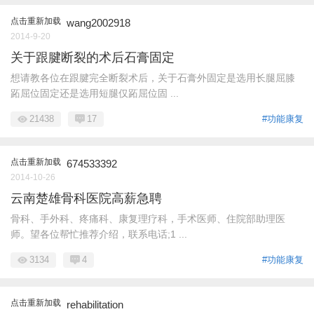
点击重新加载
wang2002918
2014-9-20
关于跟腱断裂的术后石膏固定
想请教各位在跟腱完全断裂术后，关于石膏外固定是选用长腿屈膝
跖屈位固定还是选用短腿仅跖屈位固 ...
21438
17
#功能康复
点击重新加载
674533392
2014-10-26
云南楚雄骨科医院高薪急聘
骨科、手外科、疼痛科、康复理疗科，手术医师、住院部助理医
师。望各位帮忙推荐介绍，联系电话;1 ...
3134
4
#功能康复
点击重新加载
rehabilitation