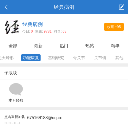
经典病例
经典病例
收藏
+95
今日:
0
主题:
9781
排名:
63
全部
最新
热门
热帖
精华
先天畸形
功能康复
基础研究
骨关节
关节镜
其他
子版块
本月经典
点击重新加载
675169188@qq.co
2020-10-1