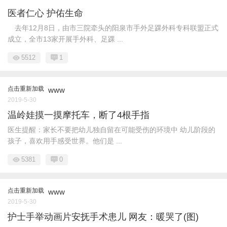
医者仁心 护佑生命
去年12月8日，由市三院牵头的阳泉市手外足踝外科专科联盟正式
成立，全市13家开展手外科、足踝 ...
5512
1
点击重新加载
www
2019-5-30
温岭娃摸一摸摩托车，断了4根手指
医生提醒：家长不要把幼儿独自留在可能受伤的环境中 幼儿阶段的
孩子，喜欢用手感受世界。他们是 ...
5381
0
点击重新加载
www
2019-5-30
护士手举动画片安抚手术患儿 网友：暖哭了(图)