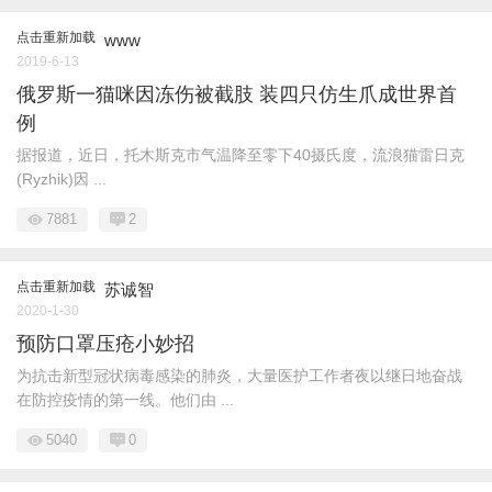
点击重新加载
www
2019-6-13
俄罗斯一猫咪因冻伤被截肢 装四只仿生爪成世界首
例
据报道，近日，托木斯克市气温降至零下40摄氏度，流浪猫雷日克
(Ryzhik)因 ...
7881
2
点击重新加载
苏诚智
2020-1-30
预防口罩压疮小妙招
为抗击新型冠状病毒感染的肺炎，大量医护工作者夜以继日地奋战
在防控疫情的第一线。他们由 ...
5040
0