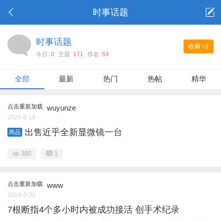
时事话题
时事话题
收藏
+2
今日:
0
主题:
171
排名:
54
全部
最新
热门
热帖
精华
点击重新加载
wuyunze
2026-6-19
出售近乎全新显微镜一台
商品
380
1
点击重新加载
www
2019-5-30
7根断指4个多小时内被成功接活 创手术纪录