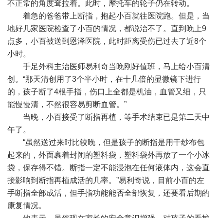
不正常的角度耷拉着。此时，摩托车的轮子仍在转动。
着急的爸爸带上断指，抱起小百就往医院跑。但是，当
地好几家医院检查了小百的情况，都说治不了。直到晚上9
点多，小百被送到恩泽医院，此时距离受伤已过去了近8个
小时。
手足外科主治医师易利奇当晚刚好值班，马上给小百清
创。“那天清创用了3个半小时，在十几倍的显微镜下进行
的，孩子断了4根手指，伤口上全都是机油，血管又细，只
能慢慢清，不然很容易剪断血管。”
当晚，小百接受了断指再植，等手术结束已是第二天中
午了。
“虽然送过来时比较晚，但是孩子的断指是用干纱布包
起来的，外面裹着封闭的塑料袋，塑料袋外再放了一个小冰
袋，保存得不错。断指一定不能浸泡在任何液体内，这会直
接影响到断指再植成活的几率。”易利奇说，目前小百的左
手断指全部成活，但手指功能能否全部恢复，还要看后期的
康复情况。