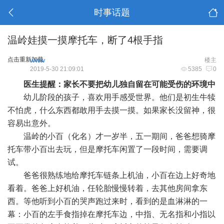
时事话题
温岭娃摸一摸摩托车，断了4根手指
点击重新加载
www
楼主
2019-5-30 21:09:01
5385
0
医生提醒：家长不要把幼儿独自留在可能受伤的环境中
幼儿阶段的孩子，喜欢用手感受世界。他们是初生牛犊
不怕虎，什么东西都敢用手去摸一摸。如果家长没留神，很
容易出意外。
温岭的小百（化名）才一岁半，五一期间，爸爸想骑摩
托车带小百出去玩，但是摩托车闲置了一段时间，需要调
试。
爸爸很熟练地给摩托车链条上机油，小百在边上好奇地
看着。爸爸上好机油，任轮胎慢慢转着，去其他房间拿东
西。等他听到小百的哭声跑过来时，看到的是血淋淋的一
幕：小百的左手食指掉在摩托车边，中指、无名指和小指以