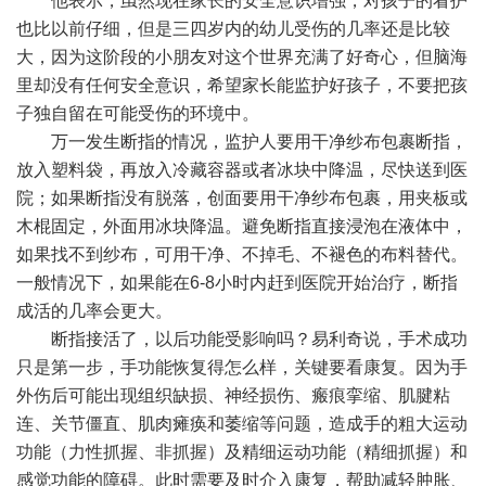
他表示，虽然现在家长的安全意识增强，对孩子的看护
也比以前仔细，但是三四岁内的幼儿受伤的几率还是比较
大，因为这阶段的小朋友对这个世界充满了好奇心，但脑海
里却没有任何安全意识，希望家长能监护好孩子，不要把孩
子独自留在可能受伤的环境中。
万一发生断指的情况，监护人要用干净纱布包裹断指，
放入塑料袋，再放入冷藏容器或者冰块中降温，尽快送到医
院；如果断指没有脱落，创面要用干净纱布包裹，用夹板或
木棍固定，外面用冰块降温。避免断指直接浸泡在液体中，
如果找不到纱布，可用干净、不掉毛、不褪色的布料替代。
一般情况下，如果能在6-8小时内赶到医院开始治疗，断指
成活的几率会更大。
断指接活了，以后功能受影响吗？易利奇说，手术成功
只是第一步，手功能恢复得怎么样，关键要看康复。因为手
外伤后可能出现组织缺损、神经损伤、瘢痕挛缩、肌腱粘
连、关节僵直、肌肉瘫痪和萎缩等问题，造成手的粗大运动
功能（力性抓握、非抓握）及精细运动功能（精细抓握）和
感觉功能的障碍。此时需要及时介入康复，帮助减轻肿胀、