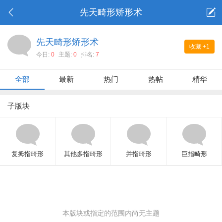
先天畸形矫形术
先天畸形矫形术
收藏
+1
今日:
0
主题:
0
排名:
7
全部
最新
热门
热帖
精华
子版块
复拇指畸形
其他多指畸形
并指畸形
巨指畸形
本版块或指定的范围内尚无主题