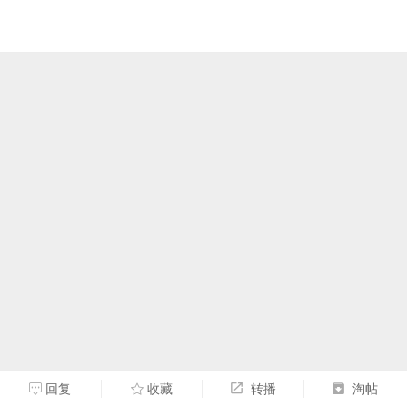
回复
收藏
转播
淘帖