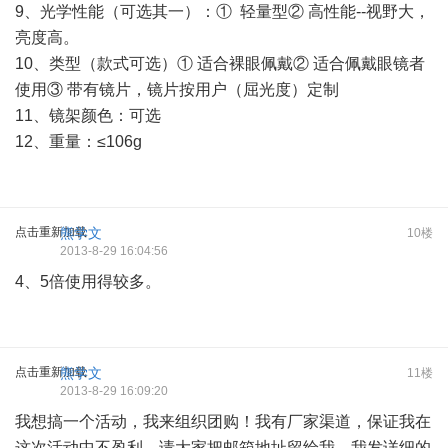
9、光学性能（可选其一）：① 轻量型② 高性能--视野大，
亮度高。
10、类型（款式可选）① 适合裸眼佩戴② 适合佩戴眼镜者
使用③ 带有镜片，镜片按用户（屈光度）定制
11、镜架颜色：可选
12、重量：≤106g
点击重新加载
熊学文
10楼
2013-8-29 16:04:56
4、5倍使用得较多。
点击重新加载
熊学文
11楼
2013-8-29 16:09:20
我想搞一个活动，我来组织团购！我有厂家渠道，保证我在
这次活动中不盈利。请大家把邮箱地址留给我，我发详细的